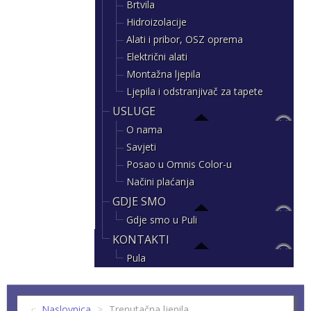
Brtvila
Hidroizolacije
Alati i pribor, OSZ oprema
Električni alati
Montažna ljepila
Ljepila i odstranjivač za tapete
USLUGE
O nama
Savjeti
Posao u Omnis Color-u
Načini plaćanja
GDJE SMO
Gdje smo u Puli
KONTAKTI
Pula
Naslovnica
>
Trenutačna ljepila