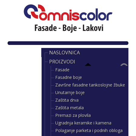
NASLOVNICA
PROIZVODI
Fasade
Fasadne boje
Završne fasadne tankoslojne žbuke
Unutarnje boje
Zaštita drva
Zaštita metala
Premazi za plovila
Ugradnja keramike i kamena
Polaganje parketa i podnih obloga