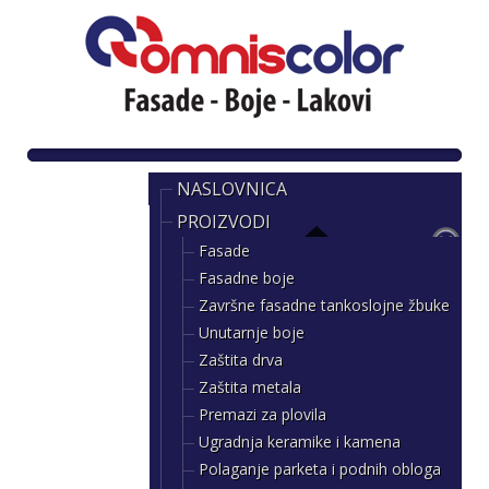
NASLOVNICA
PROIZVODI
Fasade
Fasadne boje
Završne fasadne tankoslojne žbuke
Unutarnje boje
Zaštita drva
Zaštita metala
Premazi za plovila
Ugradnja keramike i kamena
Polaganje parketa i podnih obloga