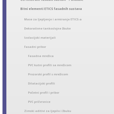
Bitni elementi ETICS fasadnih sustava
Mase za ljepljenje i armiranje ETICS-a
Dekorativne tankoslojne žbuke
Izolacijski materijali
Fasadni pribor
Fasadna mrežica
PVC kutni profili sa mrežicom
Prozorski profil s mrežicom
Dilatacijski profili
Početni profil i pribor
PVC pričvrsnice
Zimski aditivi za ljepilo i žbuku