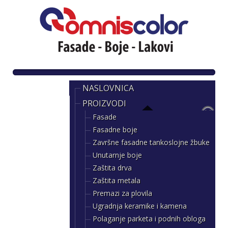
NASLOVNICA
PROIZVODI
Fasade
Fasadne boje
Završne fasadne tankoslojne žbuke
Unutarnje boje
Zaštita drva
Zaštita metala
Premazi za plovila
Ugradnja keramike i kamena
Polaganje parketa i podnih obloga