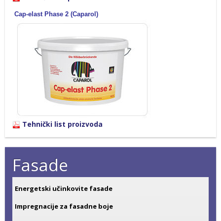
Cap-elast Phase 2 (
Caparol
)
Tehnički list proizvoda
Fasade
Energetski učinkovite fasade
Impregnacije za fasadne boje