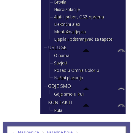
Brtvila
Hidroizolacije
Alati i pribor, OSZ oprema
Električni alati
Montažna ljepila
Ljepila i odstranjivač za tapete
USLUGE
O nama
Savjeti
Posao u Omnis Color-u
Načini plaćanja
GDJE SMO
Gdje smo u Puli
KONTAKTI
Pula
Naslovnica
>
Fasadne boje
>