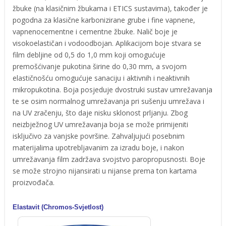
žbuke (na klasičnim žbukama i ETICS sustavima), također je
pogodna za klasične karbonizirane grube i fine vapnene,
vapnenocementne i cementne žbuke. Nalič boje je
visokoelastičan i vodoodbojan. Aplikacijom boje stvara se
film debljine od 0,5 do 1,0 mm koji omogućuje
premošćivanje pukotina širine do 0,30 mm, a svojom
elastičnošću omogućuje sanaciju i aktivnih i neaktivnih
mikropukotina. Boja posjeduje dvostruki sustav umrežavanja
te se osim normalnog umrežavanja pri sušenju umrežava i
na UV zračenju, što daje nisku sklonost prljanju. Zbog
neizbježnog UV umrežavanja boja se može primijeniti
isključivo za vanjske površine. Zahvaljujući posebnim
materijalima upotrebljavanim za izradu boje, i nakon
umrežavanja film zadržava svojstvo paropropusnosti. Boje
se može strojno nijansirati u nijanse prema ton kartama
proizvođača.
Elastavit (Chromos-Svjetlost)