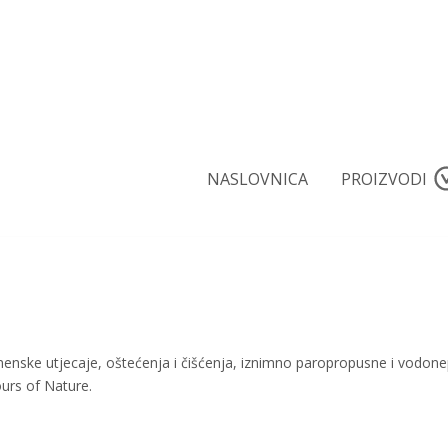
NASLOVNICA
PROIZVODI
emenske utjecaje, oštećenja i čišćenja, iznimno paropropusne i vodo
ours of Nature.