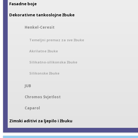
Fasadne boje
Dekorativne tankoslojne žbuke
Henkel-Ceresit
Temeljni premaz za sve žbuke
Akrilatne žbuke
Silikatno-silikonska žbuke
Silikonske žbuke
JUB
Chromos Svjetlost
Caparol
Zimski aditivi za ljepilo i žbuku