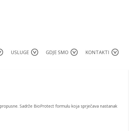
USLUGE
GDJE SMO
KONTAKTI
nepropusne. Sadrže BioProtect formulu koja sprječava nastanak