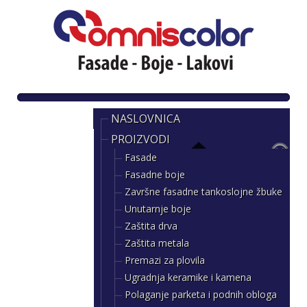
NASLOVNICA
PROIZVODI
Fasade
Fasadne boje
Završne fasadne tankoslojne žbuke
Unutarnje boje
Zaštita drva
Zaštita metala
Premazi za plovila
Ugradnja keramike i kamena
Polaganje parketa i podnih obloga