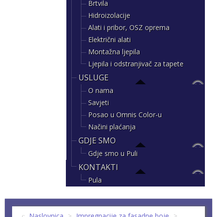
Brtvila
Hidroizolacije
Alati i pribor, OSZ oprema
Električni alati
Montažna ljepila
Ljepila i odstranjivač za tapete
USLUGE
O nama
Savjeti
Posao u Omnis Color-u
Načini plaćanja
GDJE SMO
Gdje smo u Puli
KONTAKTI
Pula
Naslovnica
>
Impregnacije za fasadne boje
>