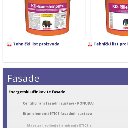
Tehnički list proizvoda
Tehnički list pro
Fasade
Energetski učinkovite fasade
Certificirani fasadni sustavi - PONUDA!
Bitni elementi ETICS fasadnih sustava
Mase za ljepljenje i armiranje ETICS-a