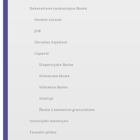
Dekorativne tankoslojne žbuke
Henkel-Ceresit
JUB
Chromos Svjetlost
Caparol
Disperzijske žbuke
Silikonske žbuke
Silikatne žbuke
SilaCryl
Žbuke s kamenim granulatom
Izolacijski materijali
Fasadni pribor