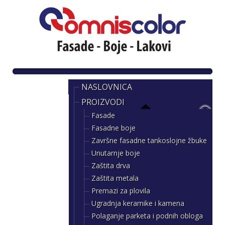
NASLOVNICA
PROIZVODI
Fasade
Fasadne boje
Završne fasadne tankoslojne žbuke
Unutarnje boje
Zaštita drva
Zaštita metala
Premazi za plovila
Ugradnja keramike i kamena
Polaganje parketa i podnih obloga