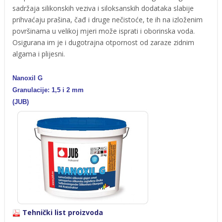
sadržaja silikonskih veziva i siloksanskih dodataka slabije
prihvaćaju prašina, čađ i druge nečistoće, te ih na izloženim
površinama u velikoj mjeri može isprati i oborinska voda.
Osigurana im je i dugotrajna otpornost od zaraze zidnim
algama i plijesni.
Nanoxil G
Granulacije: 1,5 i 2 mm
(JUB)
Tehnički list proizvoda