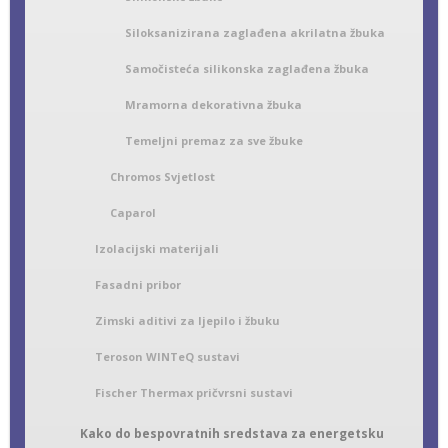
Siloksanizirana zaglađena akrilatna žbuka
Samočisteća silikonska zaglađena žbuka
Mramorna dekorativna žbuka
Temeljni premaz za sve žbuke
Chromos Svjetlost
Caparol
Izolacijski materijali
Fasadni pribor
Zimski aditivi za ljepilo i žbuku
Teroson WINTeQ sustavi
Fischer Thermax pričvrsni sustavi
Kako do bespovratnih sredstava za energetsku