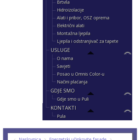
Brtvila
Hidroizolacije
Alati i pribor, OSZ oprema
Električni alati
Montažna ljepila
Ljepila i odstranjivač za tapete
USLUGE
O nama
Savjeti
Posao u Omnis Color-u
Načini plaćanja
GDJE SMO
Gdje smo u Puli
KONTAKTI
Pula
Naslovnica
>
Energetski učinkovite fasade
>