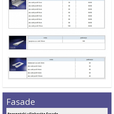
Fasade
Energetski učinkovite fasade