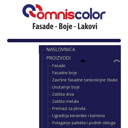
NASLOVNICA
PROIZVODI
Fasade
Fasadne boje
Završne fasadne tankoslojne žbuke
Unutarnje boje
Zaštita drva
Zaštita metala
Premazi za plovila
Ugradnja keramike i kamena
Polaganje parketa i podnih obloga